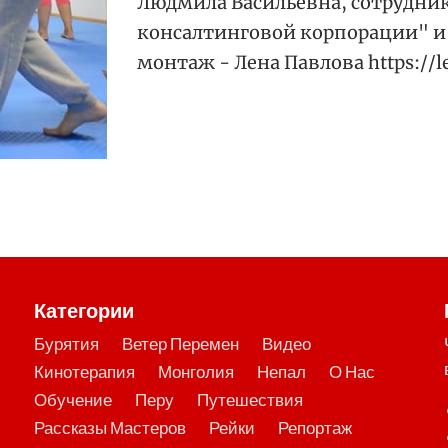
Людмила Васильевна, сотрудни
консалтинговой корпорации" и 
монтаж - Лена Павлова https://l
Категории
Бурятия
Ветер Перемен
Видео
Кинотерапия
Монголия
Непал
О Нас
Обучение
Перу
Путешествия
Рассказы Мастеров
Рейки
Репортаж