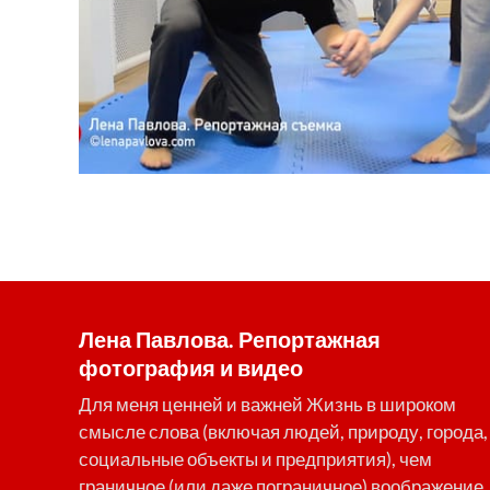
Лена Павлова. Репортажная
фотография и видео
Для меня ценней и важней Жизнь в широком
смысле слова (включая людей, природу, города,
социальные объекты и предприятия), чем
граничное (или даже пограничное) воображение