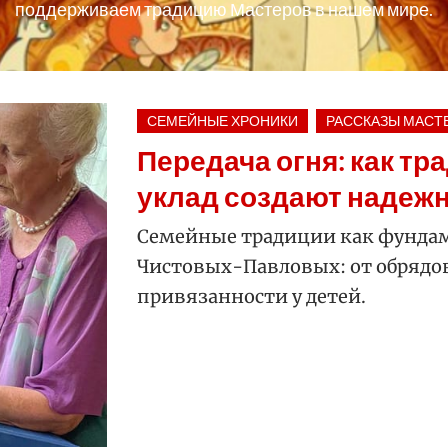
поддерживаем традицию Мастеров в нашем мире.
СЕМЕЙНЫЕ ХРОНИКИ
РАССКАЗЫ МАСТ
Передача огня: как тр
уклад создают надеж
Семейные традиции как фундам
Чистовых-Павловых: от обрядо
привязанности у детей.