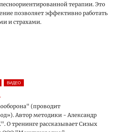
елесноориентированной терапии. Это
нение позволяет эффективно работать
и и страхами.
ВИДЕО
а
мооборона" (проводит
д»). Автор методики - Александр
. О тренинге рассказывает Сизых