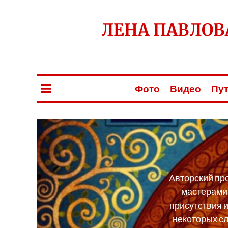
ЛЕНА ПАВЛОВ
Фото
Видео
Пу
Авторский пр
мастерами 
присутствия и
некоторых сл