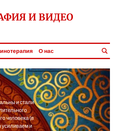
АФИЯ И ВИДЕО
инотерапия
О нас
альны и стали
длительного
го человека (в
ы усиливаем и