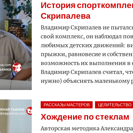
История спорткомпле
Скрипалева
Владимир Скрипалев не пытался
свой комплекс, он наблюдал пов
любимых детских движений: ви
прыжки, равновесие и собствен
возможность их выполнения в 
Владимир Скрипалев считал, чт
нужно) объяснять маленькому р
РАССКАЗЫ МАСТЕРОВ
ЦЕЛИТЕЛЬСТВО
Хождение по стеклам
Авторская методика Александра