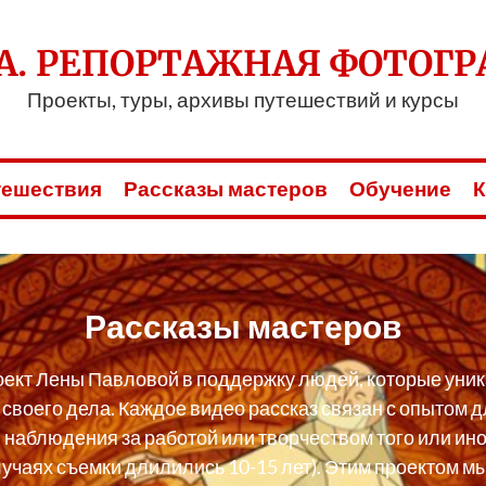
А. РЕПОРТАЖНАЯ ФОТОГР
Проекты, туры, архивы путешествий и курсы
тешествия
Рассказы мастеров
Обучение
К
Рассказы мастеров
оект Лены Павловой в поддержку людей, которые уник
своего дела. Каждое видео рассказ связан с опытом 
 наблюдения за работой или творчеством того или ино
учаях съемки длилились 10-15 лет). Этим проектом м